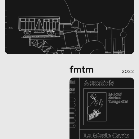
fmtm
2022